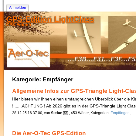
Anmelden
GPS-Edition LightClass
GPS-Edition
Kategorie: Empfänger
Allgemeine Infos zur GPS-Triangle Light-Cla
Hier bieten wir Ihnen einen umfangreichen Überblick über die 
!.......ACHTUNG ! Ab 2026 gibt es in der GPS-Triangle Light Cl
28.12.25 16:37:00, von
Stefan
, 453 Wörter, Kategorien:
Empfänger
,
Die Aer-O-Tec GPS-Edition