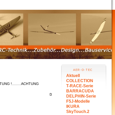
AER-O-TEC
Aktuell
COLLECTION
HTUNG !.........ACHTUNG
T-RACE-Serie
BARRACUDA
DELPHIN-Serie
F5J-Modelle
IKURA
SkyTouch.2