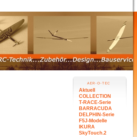
AER-O-TEC
Aktuell
COLLECTION
T-RACE-Serie
BARRACUDA
DELPHIN-Serie
F5J-Modelle
IKURA
SkyTouch.2