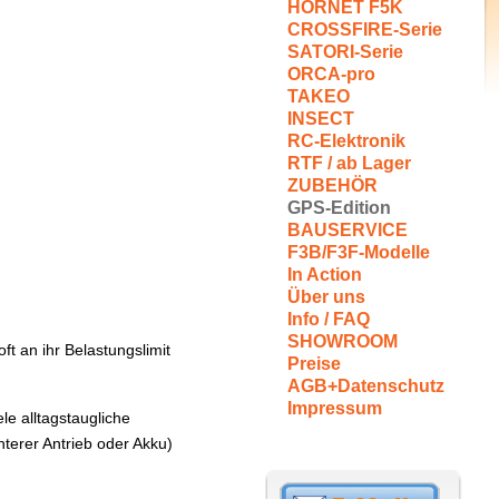
HORNET F5K
CROSSFIRE-Serie
SATORI-Serie
ORCA-pro
TAKEO
INSECT
RC-Elektronik
RTF / ab Lager
ZUBEHÖR
GPS-Edition
BAUSERVICE
F3B/F3F-Modelle
In Action
Über uns
Info / FAQ
SHOWROOM
ft an ihr Belastungslimit
Preise
AGB+Datenschutz
Impressum
e alltagstaugliche
hterer Antrieb oder Akku)