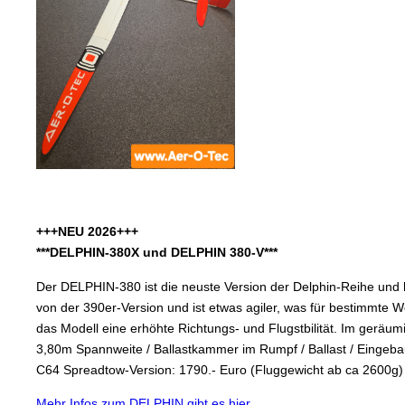
+++NEU 2026+++
***DELPHIN-380X und DELPHIN 380-V***
Der DELPHIN-380 ist die neuste Version der Delphin-Reihe und ha
von der 390er-Version und ist etwas agiler, was für bestimmte We
das Modell eine erhöhte Richtungs- und Flugstbilität. Im gerä
3,80m Spannweite / Ballastkammer im Rumpf / Ballast / Eingebau
C64 Spreadtow-Version: 1790.- Euro (Fluggewicht ab ca 2600g)
Mehr Infos zum DELPHIN gibt es hier....