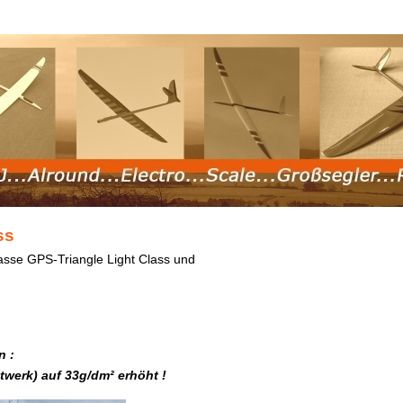
ss
lasse GPS-Triangle Light Class und
n :
twerk) auf 33g/dm² erhöht !