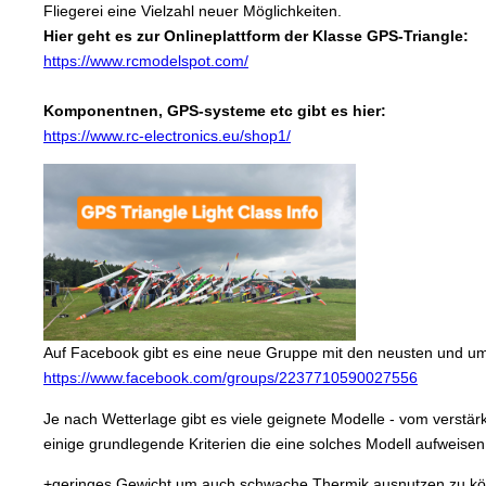
Fliegerei eine Vielzahl neuer Möglichkeiten.
Hier geht es zur Onlineplattform der Klasse GPS-Triangle:
https://www.rcmodelspot.com/
Komponentnen, GPS-systeme etc gibt es hier:
https://www.rc-electronics.eu/shop1/
Auf Facebook gibt es eine neue Gruppe mit den neusten und um
https://www.facebook.com/groups/2237710590027556
Je nach Wetterlage gibt es viele geignete Modelle - vom verstä
einige grundlegende Kriterien die eine solches Modell aufweisen 
+geringes Gewicht um auch schwache Thermik ausnutzen zu k