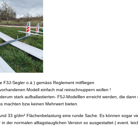
rte F3J-Segler o.ä ) gemäss Reglement mitfliegen
m vorhandenen Modell einfach mal reinschnuppern wollen !
erum stark aufballastierten- F5J-Modelllen erreicht werden, die dann o
ss machten bzw keinen Mehrwert bieten.
und 33 g/dm² Flächenbelastung eine runde Sache. Es können sogar viel
 in der normalen alltagstauglichen Version so ausgestattet ( event. leic