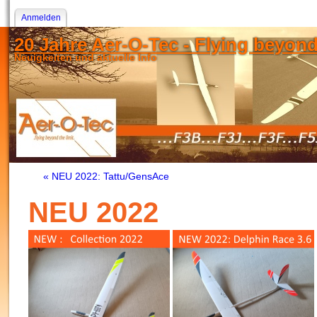
Anmelden
20 Jahre Aer-O-Tec - Flying beyond t
Neuigkeiten und aktuelle Info
« NEU 2022: Tattu/GensAce
NEU 2022