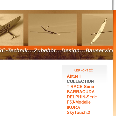
AER-O-TEC
Aktuell
COLLECTION
T-RACE-Serie
BARRACUDA
DELPHIN-Serie
F5J-Modelle
IKURA
SkyTouch.2