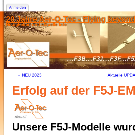
Anmelden
20 Jahre Aer-O-Tec - Flying beyond t
Neuigkeiten und aktuelle Info
« NEU 2023
Aktuelle UPD
Erfolg auf der F5J-E
Unsere F5J-Modelle wurd