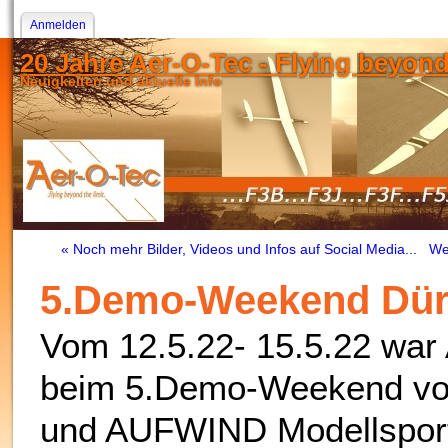
Anmelden
20 Jahre Aer-O-Tec - Flying beyond t
Neuigkeiten und aktuelle Info
« Noch mehr Bilder, Videos und Infos auf Social Media...
We
5.Demo-Weekend Dür
Vom 12.5.22- 15.5.22 war
beim 5.Demo-Weekend vo
und AUFWIND Modellspor