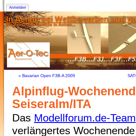
Anmelden
In Action bei Wettbewerben und me
Die Aer-O-Tec-Modelle in Action...
« Bavarian Open F3B-A 2009
SATO
Alpinflug-Wochenend
Seiseralm/ITA
Das
Modellforum.de-Team
verlängertes Wochenende 