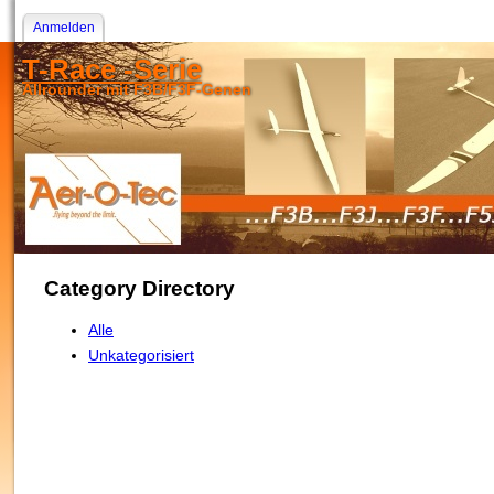
Anmelden
T-Race -Serie
Allrounder mit F3B/F3F-Genen
Category Directory
Alle
Unkategorisiert