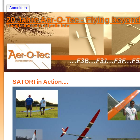
Anmelden
20 Jahre Aer-O-Tec - Flying beyond t
Neuigkeiten und aktuelle Info
SATORI in Action....