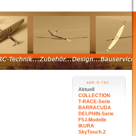
AER-O-TEC
Aktuell
COLLECTION
T-RACE-Serie
BARRACUDA
DELPHIN-Serie
F5J-Modelle
IKURA
SkyTouch.2