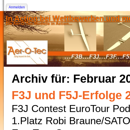
Anmelden
In Action bei Wettbewerben und me
Die Aer-O-Tec-Modelle in Action...
Archiv für: Februar 2
F3J und F5J-Erfolge 
F3J Contest EuroTour Po
1.Platz Robi Braune/SATO