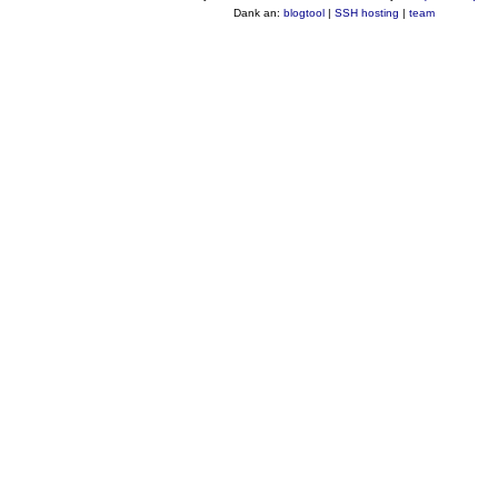
Dank an:
blogtool
|
SSH hosting
|
team