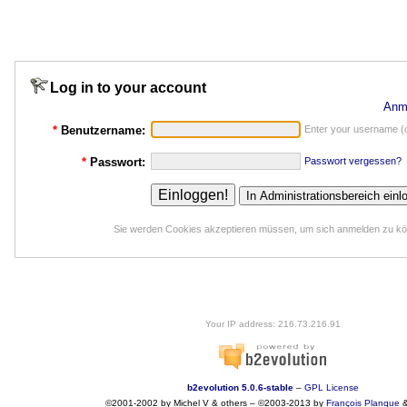
Log in to your account
Anm
*
Benutzername:
Enter your username (o
*
Passwort:
Passwort vergessen?
Sie werden Cookies akzeptieren müssen, um sich anmelden zu k
Your IP address: 216.73.216.91
b2evolution 5.0.6-stable
–
GPL License
©2001-2002 by Michel V & others
–
©2003-2013 by
François
Planque