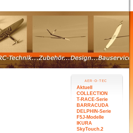
AER-O-TEC
Aktuell
COLLECTION
T-RACE-Serie
BARRACUDA
DELPHIN-Serie
F5J-Modelle
IKURA
SkyTouch.2