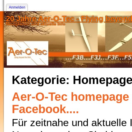
Anmelden
20 Jahre Aer-O-Tec - Flying beyond t
Neuigkeiten und aktuelle Info
Kategorie: Homepag
Aer-O-Tec homepage
Facebook....
Für zeitnahe und aktuelle 