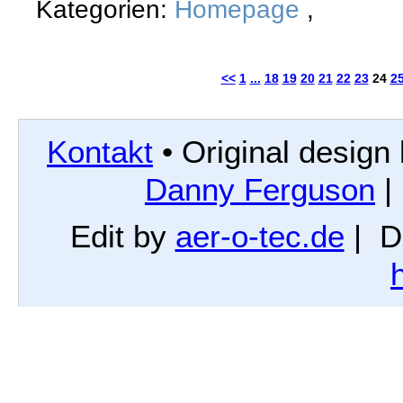
Kategorien:
Homepage
,
<<
1
...
18
19
20
21
22
23
24
2
Kontakt
• Original design
Danny Ferguson
|
Edit by
aer-o-tec.de
| D