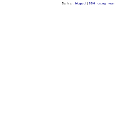
Dank an:
blogtool
|
SSH hosting
|
team