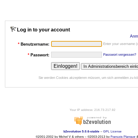
Log in to your account
Anm
*
Benutzername:
Enter your username (o
*
Passwort:
Passwort vergessen?
Sie werden Cookies akzeptieren müssen, um sich anmelden zu k
Your IP address: 216.73.217.92
b2evolution 5.0.6-stable
–
GPL License
©2001-2002 by Michel V & others
–
©2003-2013 by
François
Planque