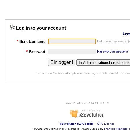
Log in to your account
Anm
*
Benutzername:
Enter your username (o
*
Passwort:
Passwort vergessen?
Sie werden Cookies akzeptieren müssen, um sich anmelden zu k
Your IP address: 216.73.217.13
b2evolution 5.0.6-stable
–
GPL License
©2001-2002 by Michel V & others
–
©2003-2013 by
François
Planque