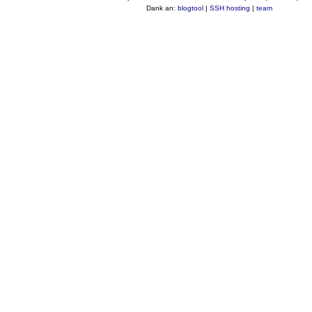
Dank an:
blogtool
|
SSH hosting
|
team