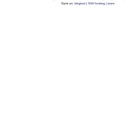
Dank an:
blogtool
|
SSH hosting
|
team