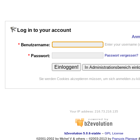
Log in to your account
Anm
*
Benutzername:
Enter your username (o
*
Passwort:
Passwort vergessen?
Sie werden Cookies akzeptieren müssen, um sich anmelden zu k
Your IP address: 216.73.216.135
b2evolution 5.0.6-stable
–
GPL License
©2001-2002 by Michel V & others
–
©2003-2013 by
François
Planque