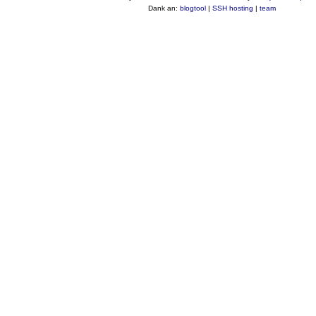
Dank an:
blogtool
|
SSH hosting
|
team