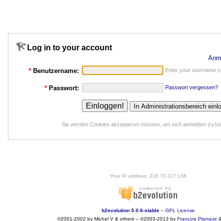
Log in to your account
Anm
*
Benutzername:
Enter your username (o
*
Passwort:
Passwort vergessen?
Sie werden Cookies akzeptieren müssen, um sich anmelden zu k
Your IP address: 216.73.217.138
b2evolution 5.0.6-stable
–
GPL License
©2001-2002 by Michel V & others
–
©2003-2013 by
François
Planque