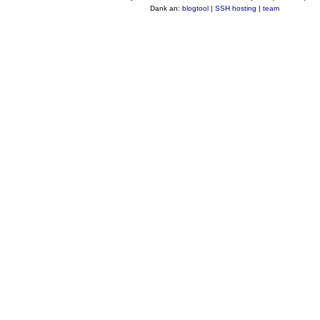
Dank an:
blogtool
|
SSH hosting
|
team