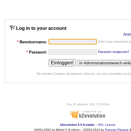
Log in to your account
Anm
*
Benutzername:
Enter your username (o
*
Passwort:
Passwort vergessen?
Sie werden Cookies akzeptieren müssen, um sich anmelden zu k
Your IP address: 216.73.216.64
b2evolution 5.0.6-stable
–
GPL License
©2001-2002 by Michel V & others
–
©2003-2013 by
François
Planque