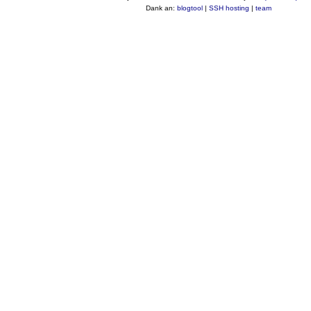
Dank an:
blogtool
|
SSH hosting
|
team