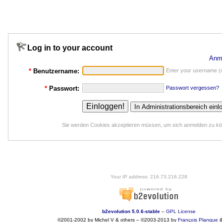
Log in to your account
Anm
*
Benutzername:
Enter your username (o
*
Passwort:
Passwort vergessen?
Sie werden Cookies akzeptieren müssen, um sich anmelden zu k
Your IP address: 216.73.216.228
b2evolution 5.0.6-stable
–
GPL License
©2001-2002 by Michel V & others
–
©2003-2013 by
François
Planque