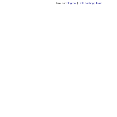
Dank an:
blogtool
|
SSH hosting
|
team