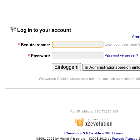
Log in to your account
Anm
*
Benutzername:
Enter your username (o
*
Passwort:
Passwort vergessen?
Sie werden Cookies akzeptieren müssen, um sich anmelden zu k
Your IP address: 216.73.216.169
b2evolution 5.0.6-stable
–
GPL License
©2001-2002 by Michel V & others
–
©2003-2013 by
François
Planque