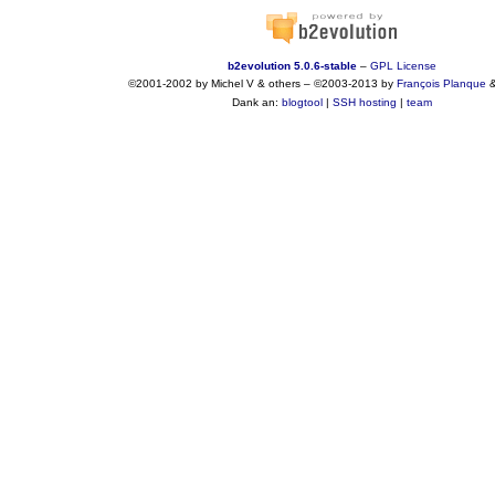
b2evolution 5.0.6-stable
–
GPL License
©2001-2002 by Michel V & others
–
©2003-2013 by
François
Planque
Dank an:
blogtool
|
SSH hosting
|
team